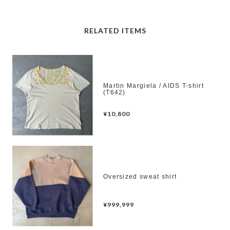
RELATED ITEMS
Martin Margiela / AIDS T-shirt
(T642)
¥10,800
Oversized sweat shirt
¥999,999