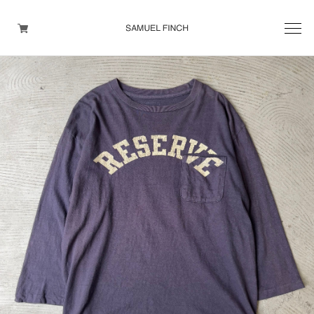
Men's
Maison Martin Margiela
Helmut Lang
Yohji Yamamoto
Other brands
TOPS
OUTER WEAR