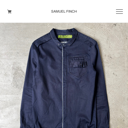
Men's
Maison Martin Margiela
Helmut Lang
Yohji Yamamoto
Other brands
TOPS
OUTER WEAR