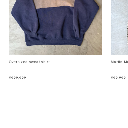
Oversized sweat shirt
Martin M
¥999,999
¥99,999