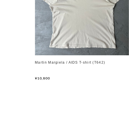
Martin Margiela / AIDS T-shirt (T642)
¥10,800