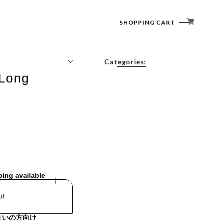
SHOPPING CART
Categories:
 Long
Tops
t
Outerwear
Bottoms
Accessories
ping available
ut
まいの方向け