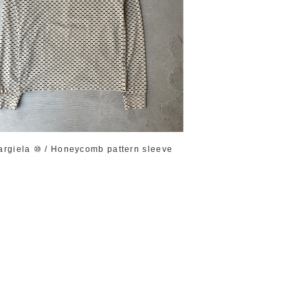
argiela ⑩ / Honeycomb pattern sleeve