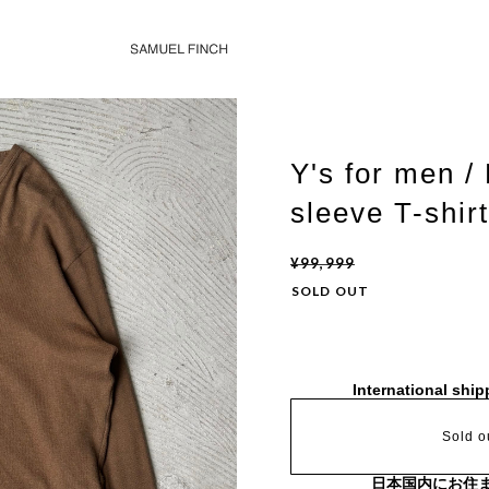
Y's for men /
sleeve T-shir
¥99,999
SOLD OUT
International ship
Sold o
日本国内にお住