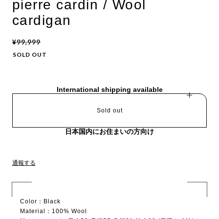
pierre cardin / Wool
cardigan
¥99,999
SOLD OUT
International shipping available
Sold out
日本国内にお住まいの方向け
通報する
Color：Black
Material：100% Wool