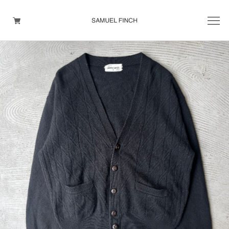
Men's
Maison Martin Margiela
Helmut Lang
Yohji Yamamoto
Other brands
TOPS
OUTER WEAR