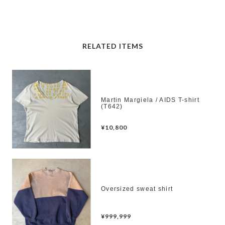
RELATED ITEMS
Martin Margiela / AIDS T-shirt
(T642)
¥10,800
Oversized sweat shirt
¥999,999