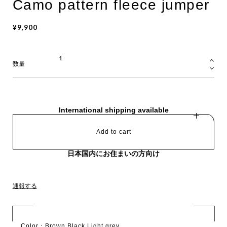
Camo pattern fleece jumper
¥9,900
数量
International shipping available
Add to cart
日本国内にお住まいの方向け
通報する
Color：Brown,Black,Light grey