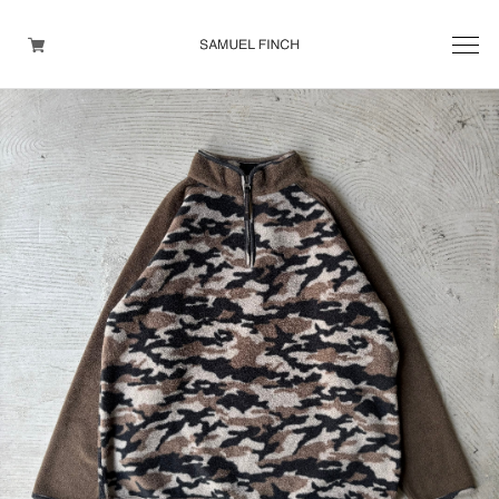
Men's
Maison Martin Margiela
Helmut Lang
Yohji Yamamoto
Other brands
TOPS
OUTER WEAR