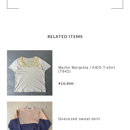
RELATED ITEMS
Martin Margiela / AIDS T-shirt
(T642)
¥10,800
Oversized sweat shirt