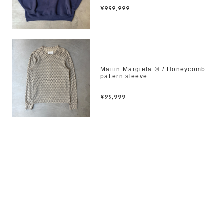
¥999,999
Martin Margiela ⑩ / Honeycomb
pattern sleeve
¥99,999