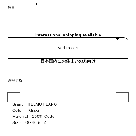
数量
International shipping available
Add to cart
日本国内にお住まいの方向け
通報する
Brand : HELMUT LANG
Color： Khaki
Material：100% Cotton
Size : 48×40 (cm)
----------------------------------------------------------------