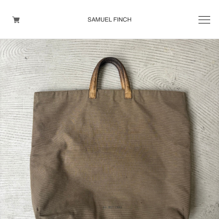
Men's
Maison Martin Margiela
Helmut Lang
Yohji Yamamoto
Other brands
TOPS
OUTER WEAR