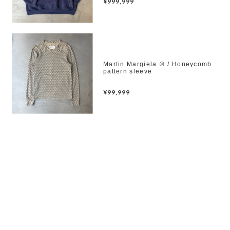
¥999,999
Martin Margiela ⑩ / Honeycomb
pattern sleeve
¥99,999