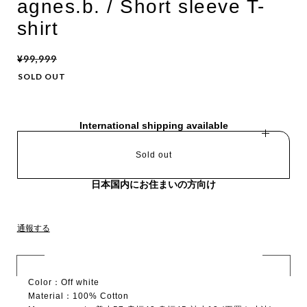
agnes.b. / Short sleeve T-
shirt
¥99,999
SOLD OUT
International shipping available
Sold out
日本国内にお住まいの方向け
通報する
Color：Off white
Material：100% Cotton