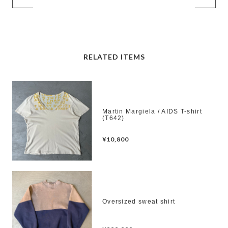
RELATED ITEMS
Martin Margiela / AIDS T-shirt
(T642)
¥10,800
Oversized sweat shirt