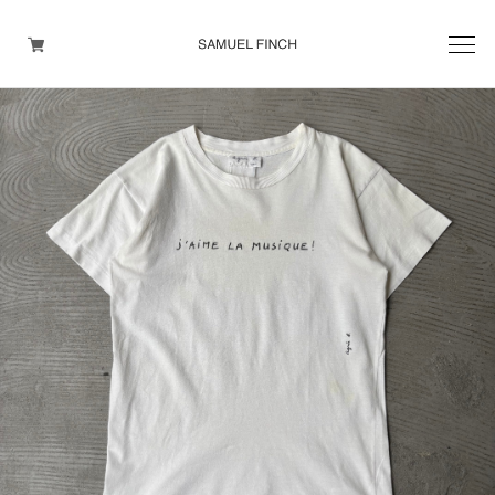
Men's
Maison Martin Margiela
Helmut Lang
Yohji Yamamoto
Other brands
TOPS
OUTER WEAR