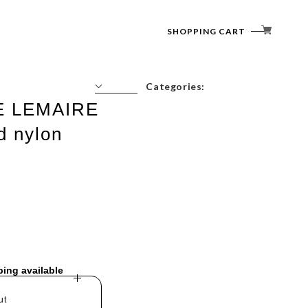
SHOPPING CART
Categories:
 LEMAIRE
Tops
d nylon
Outerwear
Bottoms
Accessories
ping available
ut