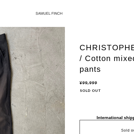
CHRISTOPHE
/ Cotton mixe
pants
¥99,999
SOLD OUT
International ship
Sold o