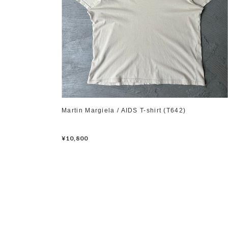
Martin Margiela / AIDS T-shirt (T642)
¥10,800