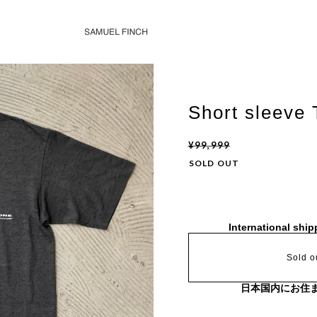
Short sleeve 
¥99,999
SOLD OUT
International ship
Sold o
日本国内にお住