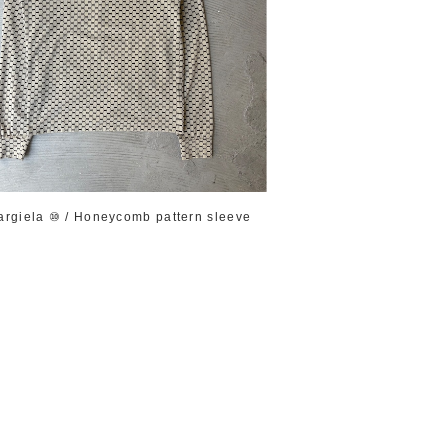
argiela ⑩ / Honeycomb pattern sleeve