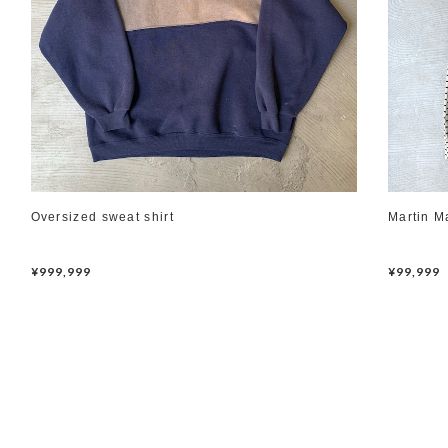
Oversized sweat shirt
Martin M
¥999,999
¥99,999