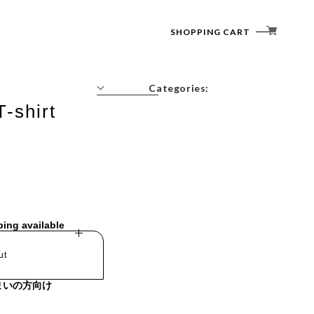
SHOPPING CART
Categories:
T-shirt
Tops
Outerwear
Bottoms
Accessories
ping available
ut
まいの方向け