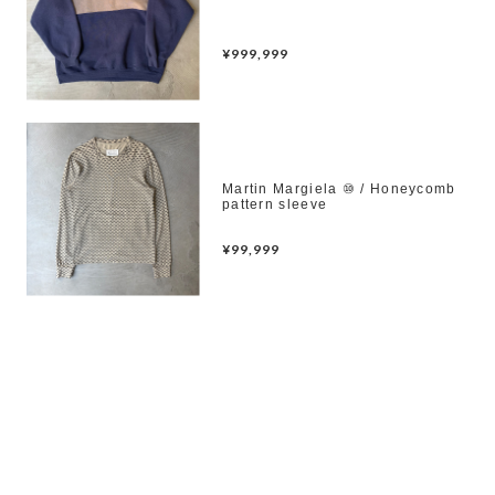
¥999,999
Martin Margiela ⑩ / Honeycomb
pattern sleeve
¥99,999