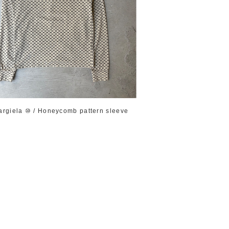
argiela ⑩ / Honeycomb pattern sleeve