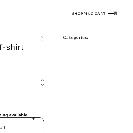
SHOPPING CART
Categories:
T-shirt
Tops
Outerwear
Bottoms
Accessories
ping available
art