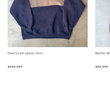
Oversized sweat shirt
Martin M
¥999,999
¥99,999