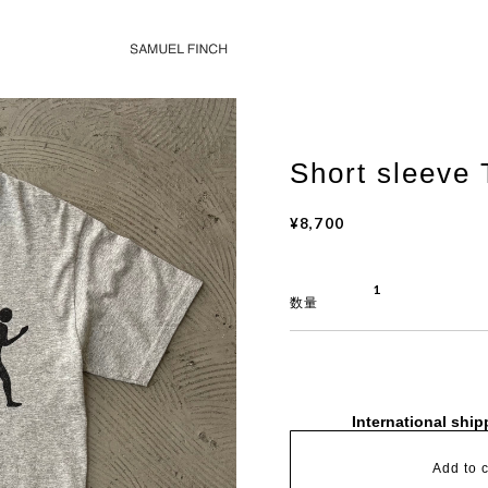
Short sleeve 
¥8,700
数量
International ship
Add to c