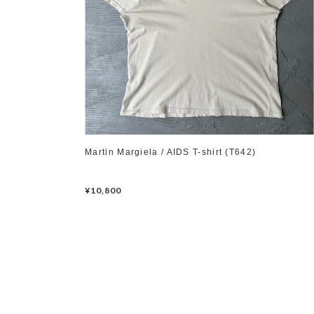
Martin Margiela / AIDS T-shirt (T642)
¥10,800