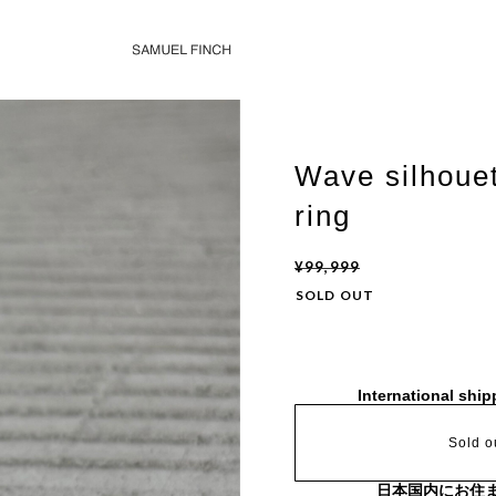
Wave silhouet
ring
¥99,999
SOLD OUT
International ship
Sold o
日本国内にお住