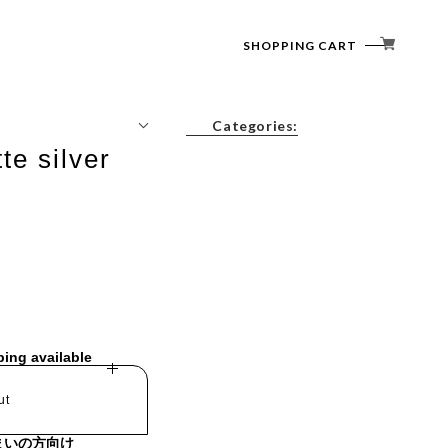
SHOPPING CART
Categories:
te silver
Tops
Outerwear
Bottoms
Accessories
ping available
ut
まいの方向け