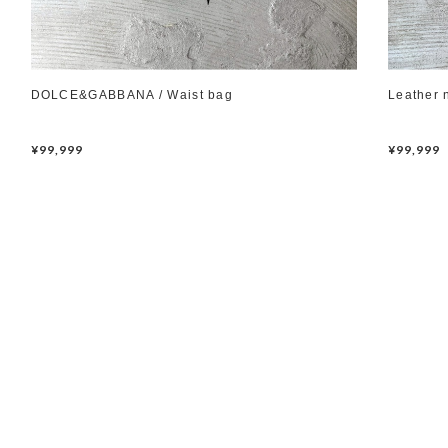
DOLCE&GABBANA / Waist bag
Leather 
¥99,999
¥99,999