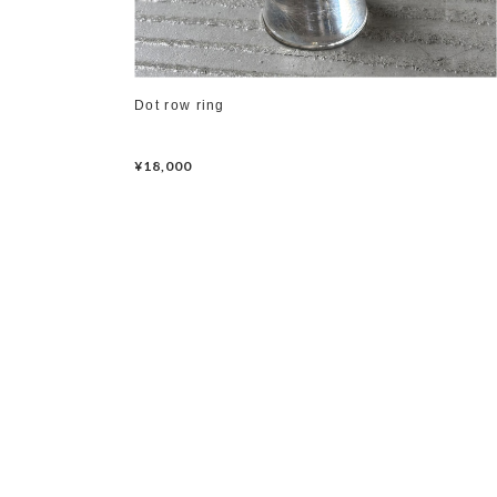
Dot row ring
¥18,000