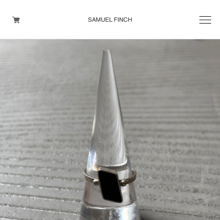
Men's
Maison Martin Margiela
Helmut Lang
Yohji Yamamoto
Other brands
TOPS
OUTER WEAR