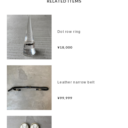
RELATED ITEMS
Dot row ring
¥18,000
Leather narrow belt
¥99,999