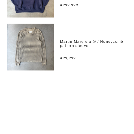
¥999,999
Martin Margiela ⑩ / Honeycomb
pattern sleeve
¥99,999