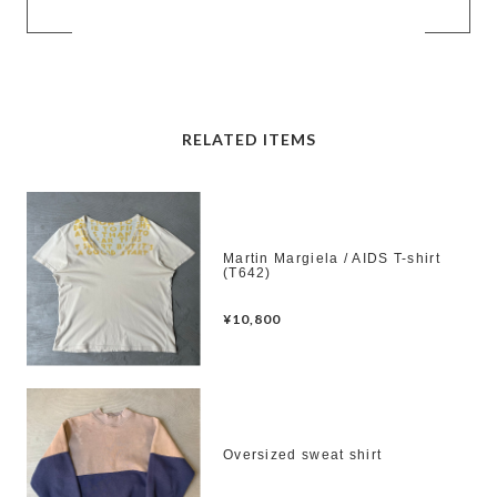
RELATED ITEMS
Martin Margiela / AIDS T-shirt
(T642)
¥10,800
Oversized sweat shirt