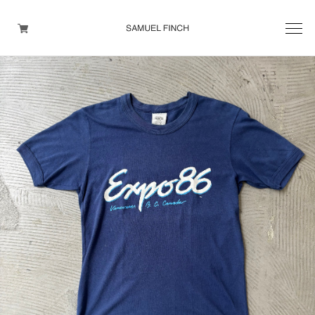
Men's
Maison Martin Margiela
Helmut Lang
Yohji Yamamoto
Other brands
TOPS
OUTER WEAR