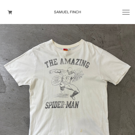
Men's
Maison Martin Margiela
Helmut Lang
Yohji Yamamoto
Other brands
TOPS
OUTER WEAR