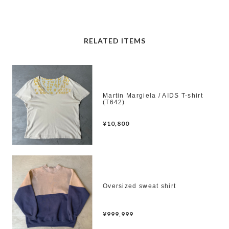
RELATED ITEMS
Martin Margiela / AIDS T-shirt
(T642)
¥10,800
Oversized sweat shirt
¥999,999