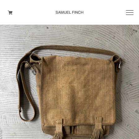
Men's
Maison Martin Margiela
Helmut Lang
Yohji Yamamoto
Other brands
TOPS
OUTER WEAR