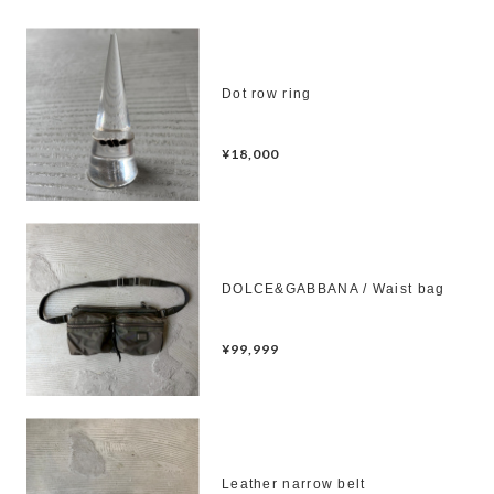
Dot row ring
¥18,000
DOLCE&GABBANA / Waist bag
¥99,999
Leather narrow belt