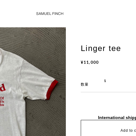
Linger tee
¥11,000
数量
International ship
Add to c