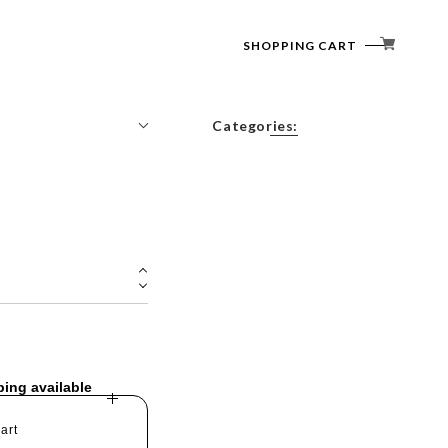
SHOPPING CART
Categories:
Tops
Outerwear
Bottoms
Accessories
ping available
art