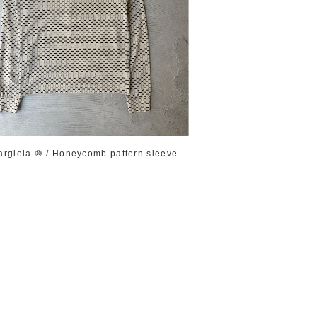
argiela ⑩ / Honeycomb pattern sleeve