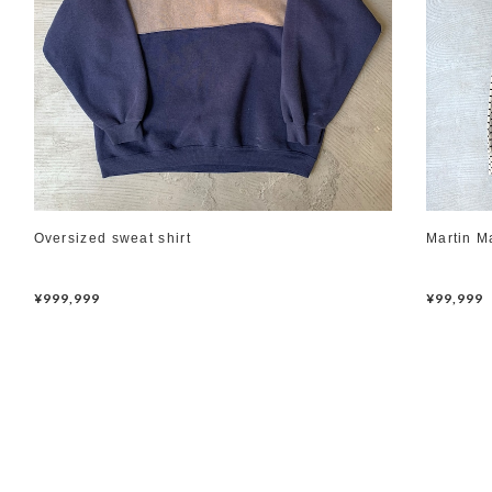
Oversized sweat shirt
Martin M
¥999,999
¥99,999