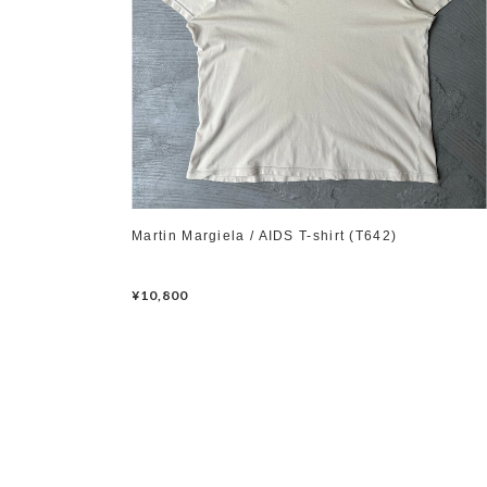
Martin Margiela / AIDS T-shirt (T642)
¥10,800