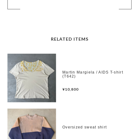
RELATED ITEMS
Martin Margiela / AIDS T-shirt
(T642)
¥10,800
Oversized sweat shirt