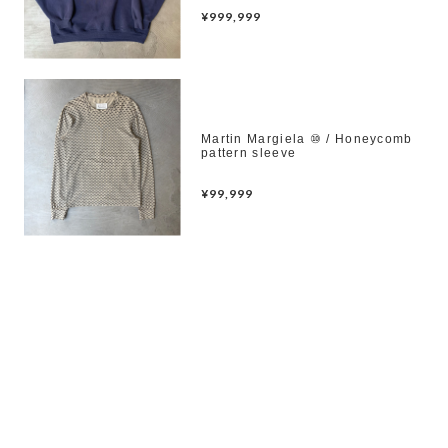
¥999,999
Martin Margiela ⑩ / Honeycomb
pattern sleeve
¥99,999