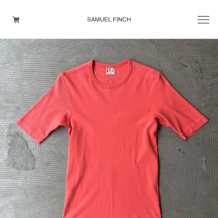
Men's
Maison Martin Margiela
Helmut Lang
Yohji Yamamoto
Other brands
TOPS
OUTER WEAR