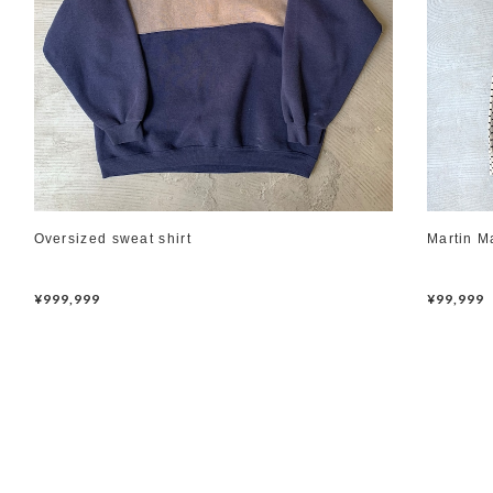
Oversized sweat shirt
Martin M
¥999,999
¥99,999