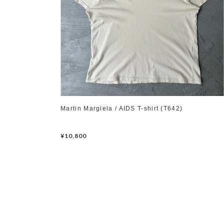
Martin Margiela / AIDS T-shirt (T642)
¥10,800