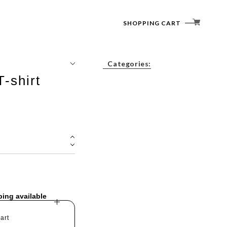
SHOPPING CART
Categories:
T-shirt
Tops
Outerwear
Bottoms
Accessories
ping available
art