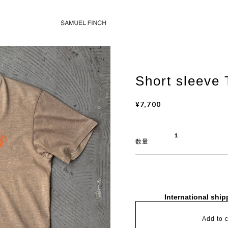
Short sleeve 
¥7,700
数量
International ship
Add to c