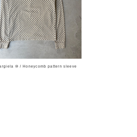
argiela ⑩ / Honeycomb pattern sleeve