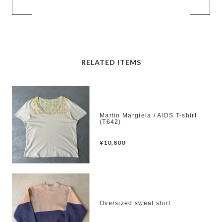
RELATED ITEMS
Martin Margiela / AIDS T-shirt
(T642)
¥10,800
Oversized sweat shirt