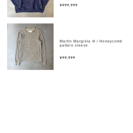
¥999,999
Martin Margiela ⑩ / Honeycomb
pattern sleeve
¥99,999