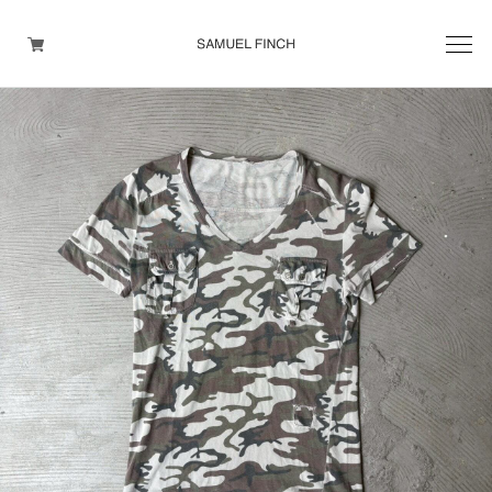
Men's
Maison Martin Margiela
Helmut Lang
Yohji Yamamoto
Other brands
TOPS
OUTER WEAR