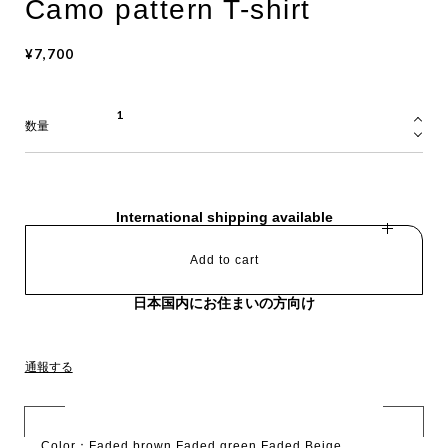
Camo pattern T-shirt
¥7,700
数量
International shipping available
Add to cart
日本国内にお住まいの方向け
通報する
Color：Faded brown,Faded green,Faded Beige