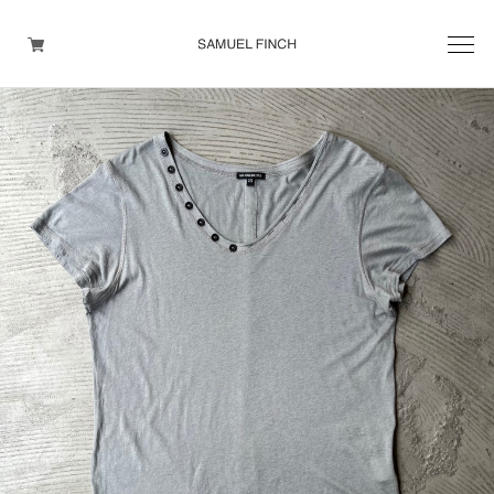
Men's
Maison Martin Margiela
Helmut Lang
Yohji Yamamoto
Other brands
TOPS
OUTER WEAR