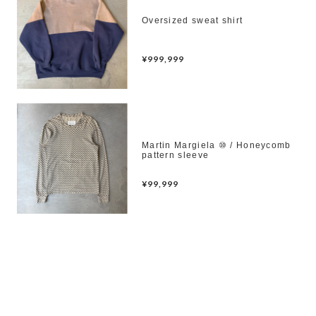
Oversized sweat shirt
¥999,999
Martin Margiela ⑩ / Honeycomb
pattern sleeve
¥99,999