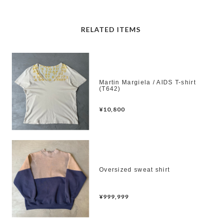
RELATED ITEMS
Martin Margiela / AIDS T-shirt
(T642)
¥10,800
Oversized sweat shirt
¥999,999