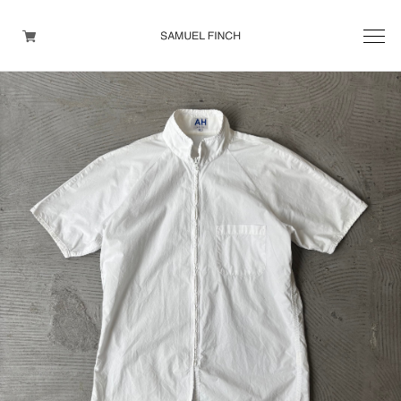
Men's
Maison Martin Margiela
Helmut Lang
Yohji Yamamoto
Other brands
TOPS
OUTER WEAR