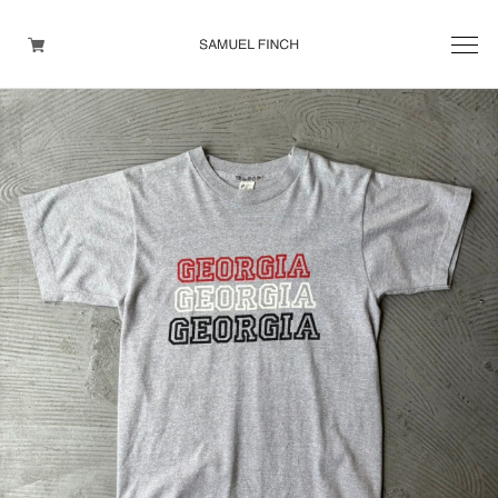
Men's
Maison Martin Margiela
Helmut Lang
Yohji Yamamoto
Other brands
TOPS
OUTER WEAR