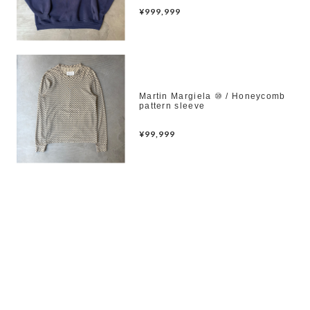
¥999,999
Martin Margiela ⑩ / Honeycomb
pattern sleeve
¥99,999