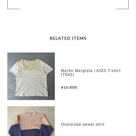
RELATED ITEMS
Martin Margiela / AIDS T-shirt
(T642)
¥10,800
Oversized sweat shirt