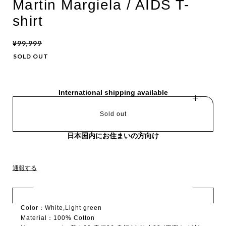
Martin Margiela / AIDS T-
shirt
¥99,999
SOLD OUT
International shipping available
Sold out
日本国内にお住まいの方向け
通報する
Color：White,Light green
Material：100% Cotton