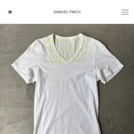
Men's
Maison Martin Margiela
Helmut Lang
Yohji Yamamoto
Other brands
TOPS
OUTER WEAR