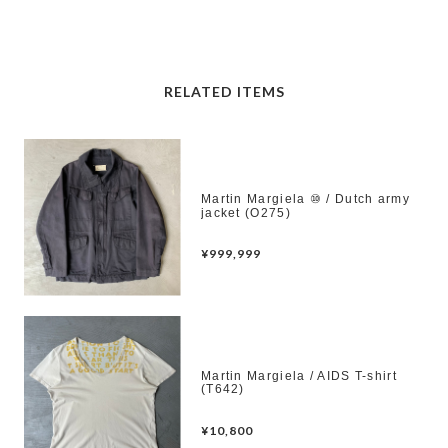
RELATED ITEMS
Martin Margiela ⑩ / Dutch army
jacket (O275)
¥999,999
Martin Margiela / AIDS T-shirt
(T642)
¥10,800