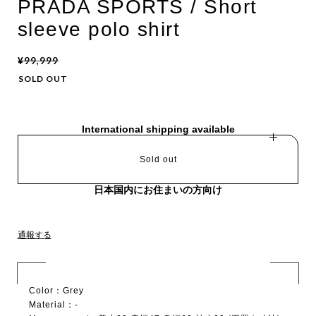
PRADA SPORTS / Short
sleeve polo shirt
¥99,999
SOLD OUT
International shipping available
Sold out
日本国内にお住まいの方向け
通報する
Color：Grey
Material：-