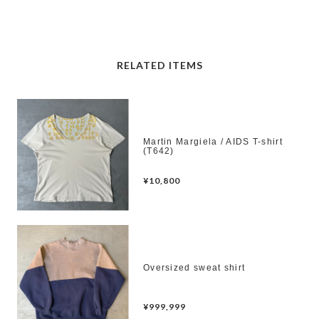
RELATED ITEMS
Martin Margiela / AIDS T-shirt
(T642)
¥10,800
Oversized sweat shirt
¥999,999