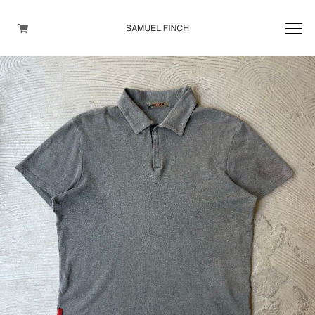
Men's
Maison Martin Margiela
Helmut Lang
Yohji Yamamoto
Other brands
TOPS
OUTER WEAR