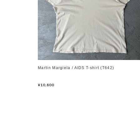
Martin Margiela / AIDS T-shirt (T642)
¥10,800