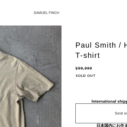
Paul Smith / 
T-shirt
¥99,999
SOLD OUT
International ship
Sold o
日本国内にお住