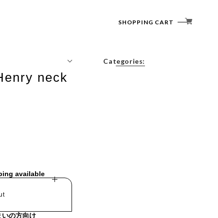
SHOPPING CART
Categories:
Henry neck
Tops
Outerwear
Bottoms
Accessories
ping available
ut
まいの方向け