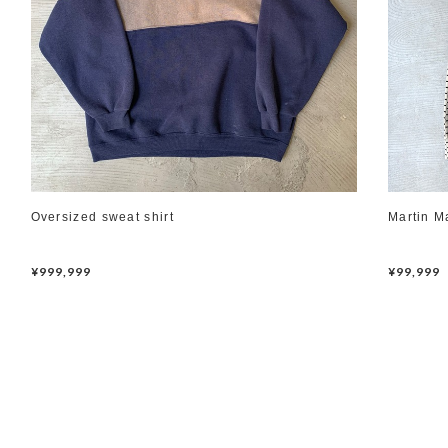
Oversized sweat shirt
Martin M
¥999,999
¥99,999