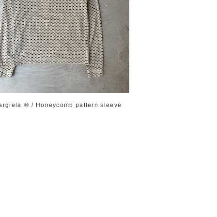
argiela ⑩ / Honeycomb pattern sleeve