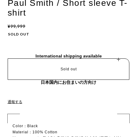
Paul Smith / Short sleeve T-
shirt
¥99,999
SOLD OUT
International shipping available
Sold out
日本国内にお住まいの方向け
通報する
Color：Black
Material：100% Cotton