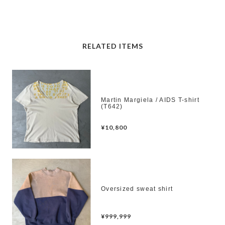
RELATED ITEMS
Martin Margiela / AIDS T-shirt
(T642)
¥10,800
Oversized sweat shirt
¥999,999