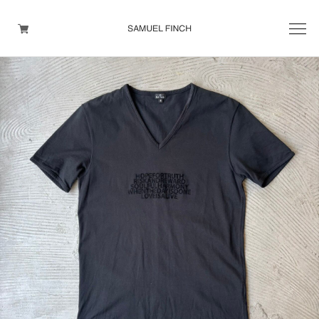
Men's
Maison Martin Margiela
Helmut Lang
Yohji Yamamoto
Other brands
TOPS
OUTER WEAR