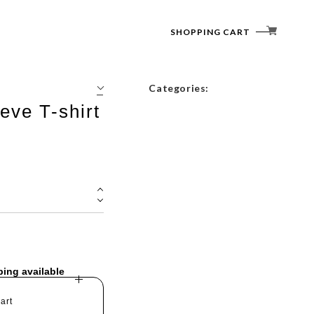
SHOPPING CART
Categories:
eeve T-shirt
Tops
Outerwear
Bottoms
Accessories
ping available
art