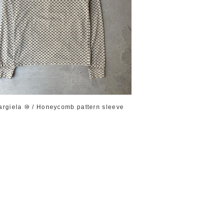
argiela ⑩ / Honeycomb pattern sleeve