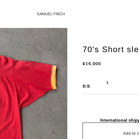
70's Short sl
¥14,000
数量
International ship
Add to c