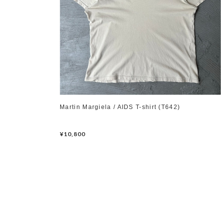
Martin Margiela / AIDS T-shirt (T642)
¥10,800