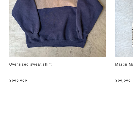
Oversized sweat shirt
Martin M
¥999,999
¥99,999