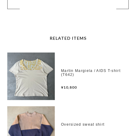
RELATED ITEMS
Martin Margiela / AIDS T-shirt
(T642)
¥10,800
Oversized sweat shirt