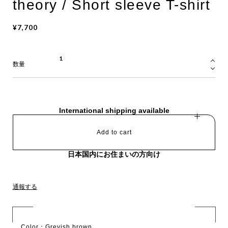
theory / Short sleeve T-shirt
¥7,700
数量
International shipping available
Add to cart
日本国内にお住まいの方向け
通報する
Color：Greyish brown