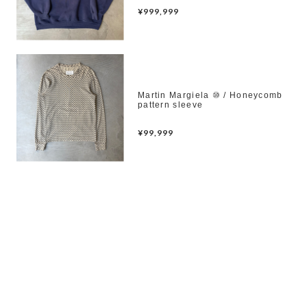
¥999,999
Martin Margiela ⑩ / Honeycomb
pattern sleeve
¥99,999