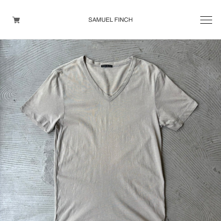
Men's
Maison Martin Margiela
Helmut Lang
Yohji Yamamoto
Other brands
TOPS
OUTER WEAR