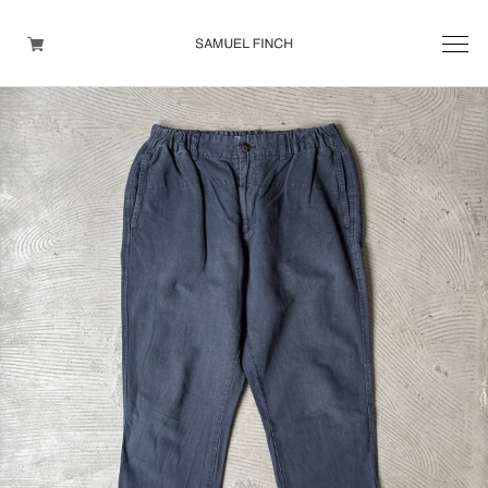
Men's
Maison Martin Margiela
Helmut Lang
Yohji Yamamoto
Other brands
TOPS
OUTER WEAR