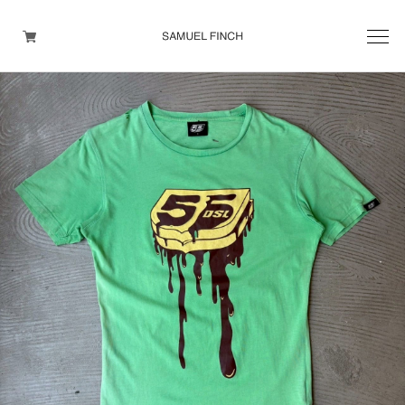
Men's
Maison Martin Margiela
Helmut Lang
Yohji Yamamoto
Other brands
TOPS
OUTER WEAR