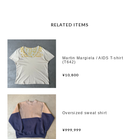
RELATED ITEMS
Martin Margiela / AIDS T-shirt
(T642)
¥10,800
Oversized sweat shirt
¥999,999