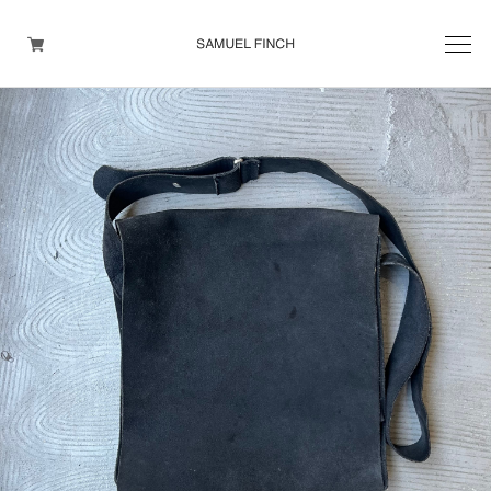
Men's
Maison Martin Margiela
Helmut Lang
Yohji Yamamoto
Other brands
TOPS
OUTER WEAR