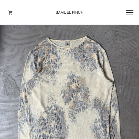
Men's
Maison Martin Margiela
Helmut Lang
Yohji Yamamoto
Other brands
TOPS
OUTER WEAR