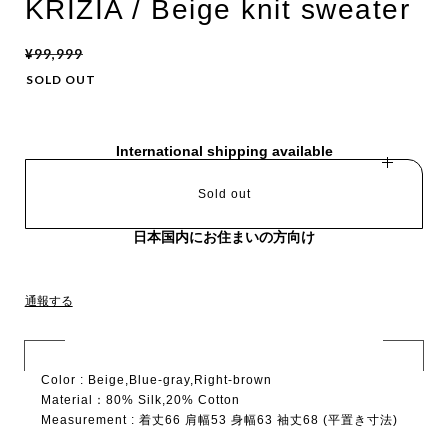
KRIZIA / Beige knit sweater
¥99,999
SOLD OUT
International shipping available
Sold out
日本国内にお住まいの方向け
通報する
Color : Beige,Blue-gray,Right-brown
Material：80% Silk,20% Cotton
Measurement : 着丈66 肩幅53 身幅63 袖丈68 (平置き寸法)