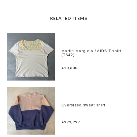
RELATED ITEMS
Martin Margiela / AIDS T-shirt
(T642)
¥10,800
Oversized sweat shirt
¥999,999