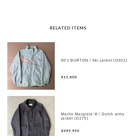
RELATED ITEMS
90's BURTON / Ski jacket (O302)
¥15,800
Martin Margiela ⑩ / Dutch army
jacket (O275)
¥999,999