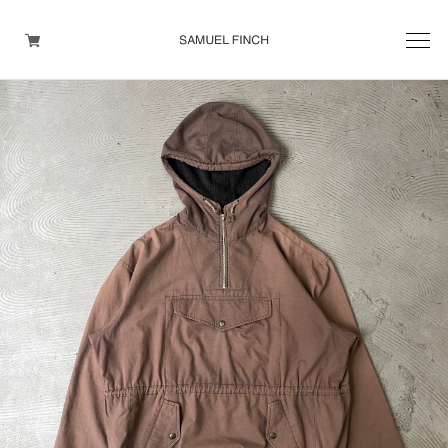
Men's
Maison Martin Margiela
Helmut Lang
Yohji Yamamoto
Other brands
TOPS
OUTER WEAR