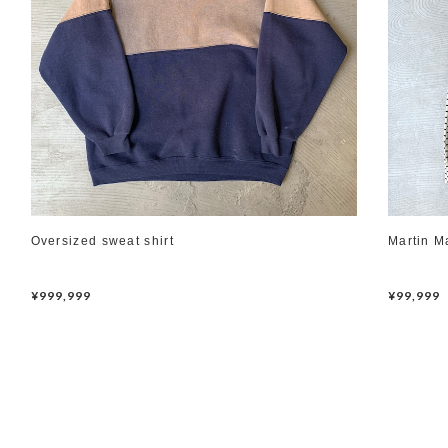
Oversized sweat shirt
Martin M
¥999,999
¥99,999