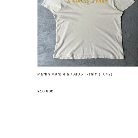
Martin Margiela / AIDS T-shirt (T642)
¥10,800