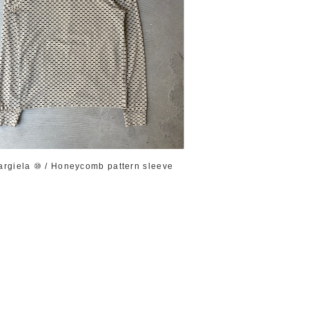
argiela ⑩ / Honeycomb pattern sleeve