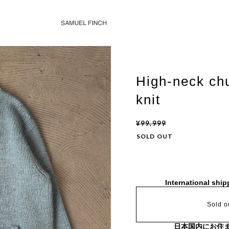
High-neck ch
knit
¥99,999
SOLD OUT
International ship
Sold o
日本国内にお住