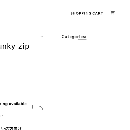
SHOPPING CART
Categories:
unky zip
Tops
Outerwear
Bottoms
Accessories
ping available
ut
まいの方向け