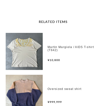
RELATED ITEMS
Martin Margiela / AIDS T-shirt
(T642)
¥10,800
Oversized sweat shirt
¥999,999