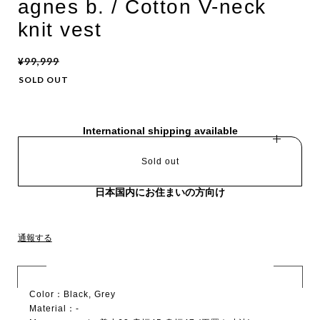
agnes b. / Cotton V-neck
knit vest
¥99,999
SOLD OUT
International shipping available
Sold out
日本国内にお住まいの方向け
通報する
Color：Black, Grey
Material：-