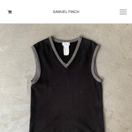
Men's
Maison Martin Margiela
Helmut Lang
Yohji Yamamoto
Other brands
TOPS
OUTER WEAR