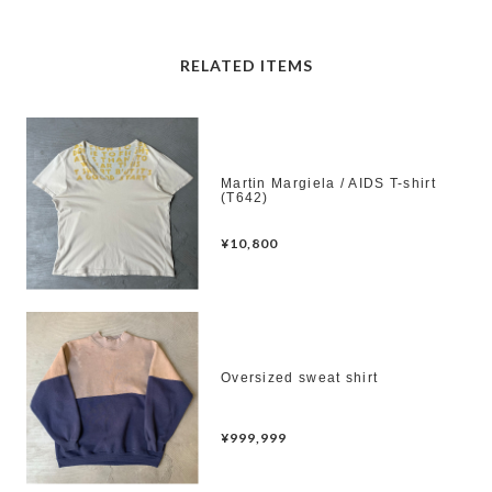
RELATED ITEMS
Martin Margiela / AIDS T-shirt
(T642)
¥10,800
Oversized sweat shirt
¥999,999