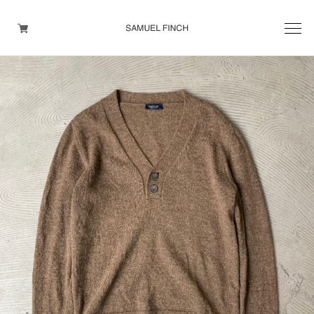
Men's
Maison Martin Margiela
Helmut Lang
Yohji Yamamoto
Other brands
TOPS
OUTER WEAR