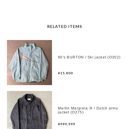
RELATED ITEMS
90's BURTON / Ski jacket (O302)
¥15,800
Martin Margiela ⑩ / Dutch army
jacket (O275)
¥999,999