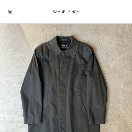
Men's
Maison Martin Margiela
Helmut Lang
Yohji Yamamoto
Other brands
TOPS
OUTER WEAR