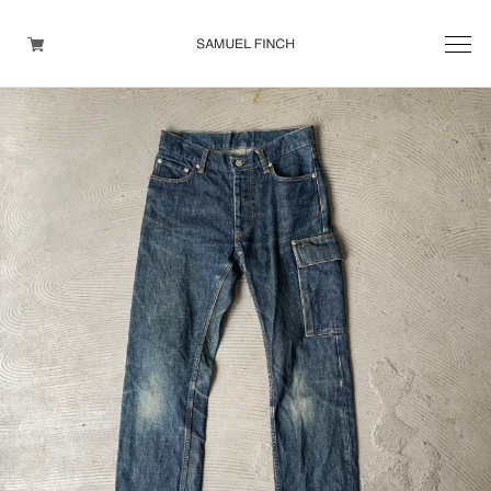
Men's
Maison Martin Margiela
Helmut Lang
Yohji Yamamoto
Other brands
TOPS
OUTER WEAR