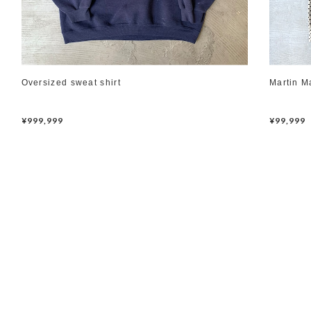
Oversized sweat shirt
Martin M
¥999,999
¥99,999