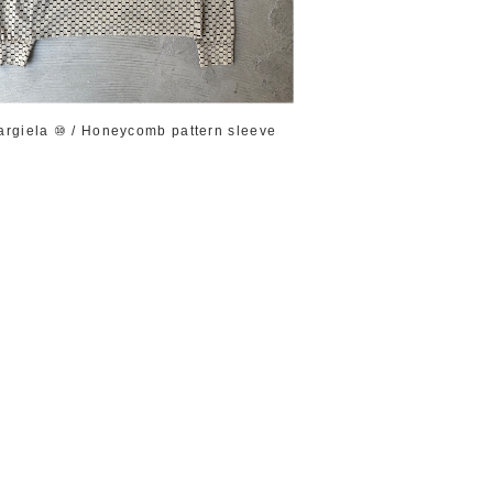
argiela ⑩ / Honeycomb pattern sleeve