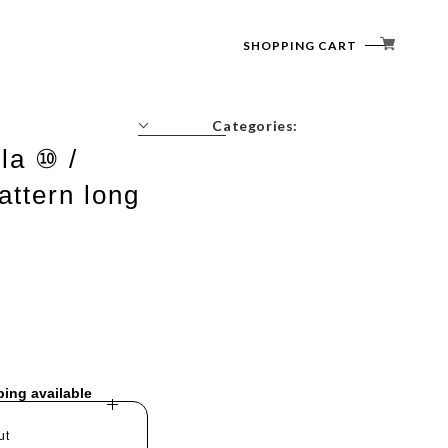
SHOPPING CART
Categories:
la ⑩ /
Tops
ttern long
Outerwear
Bottoms
t
Accessories
ping available
ut