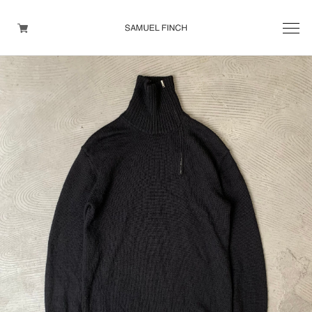
Men's
Maison Martin Margiela
Helmut Lang
Yohji Yamamoto
Other brands
TOPS
OUTER WEAR