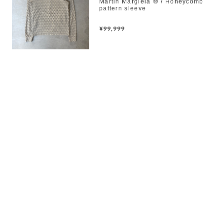
Martin Margiela ⑩ / Honeycomb
pattern sleeve
¥99,999