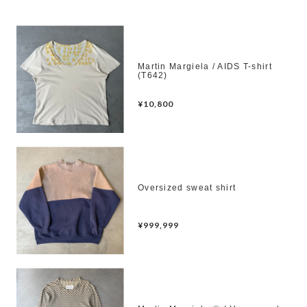
Martin Margiela / AIDS T-shirt
(T642)
¥10,800
Oversized sweat shirt
¥999,999