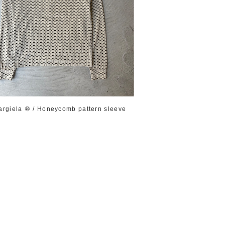
argiela ⑩ / Honeycomb pattern sleeve