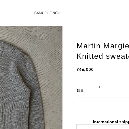
Martin Margie
Knitted sweat
¥66,000
数量
International ship