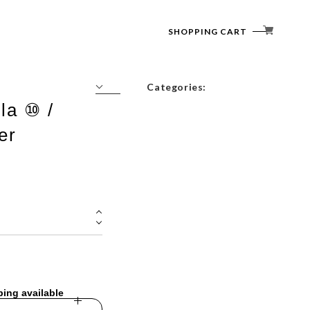
SHOPPING CART
Categories:
la ⑩ /
Tops
er
Outerwear
Bottoms
Accessories
ping available