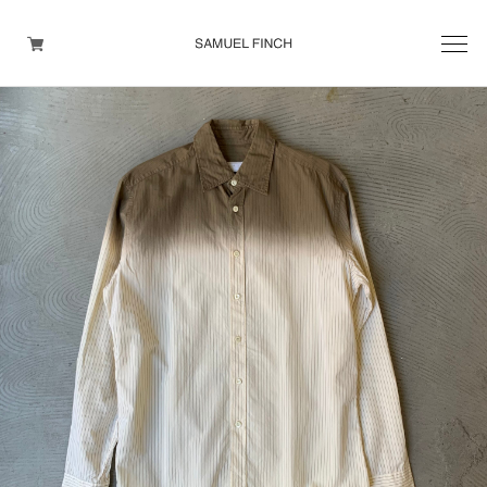
Men's
Maison Martin Margiela
Helmut Lang
Yohji Yamamoto
Other brands
TOPS
OUTER WEAR