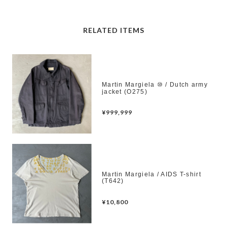
RELATED ITEMS
Martin Margiela ⑩ / Dutch army
jacket (O275)
¥999,999
Martin Margiela / AIDS T-shirt
(T642)
¥10,800