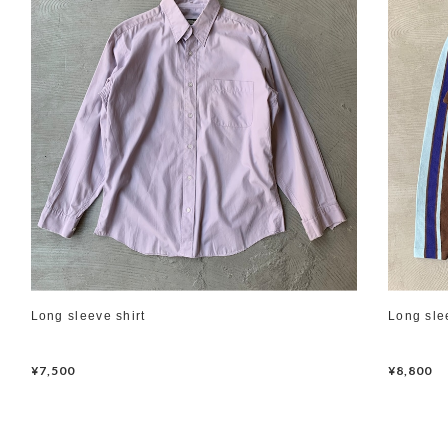
Long sleeve shirt
Long sle
¥7,500
¥8,800