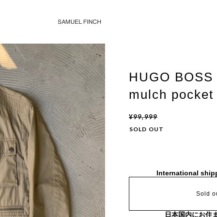
HUGO BOSS /
mulch pocket 
¥99,999
SOLD OUT
International ship
Sold o
日本国内にお住