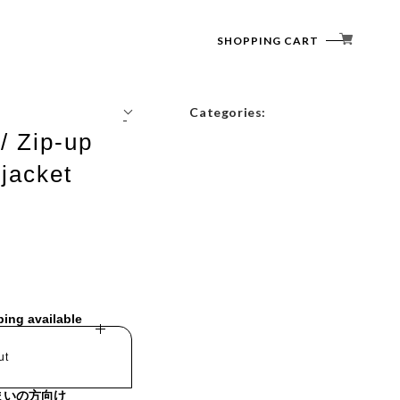
SHOPPING CART
Categories:
 Zip-up
Tops
jacket
Outerwear
Bottoms
Accessories
ping available
ut
まいの方向け