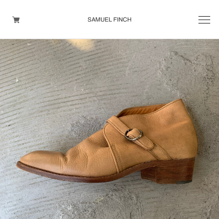
Men's
Maison Martin Margiela
Helmut Lang
Yohji Yamamoto
Other brands
TOPS
OUTER WEAR