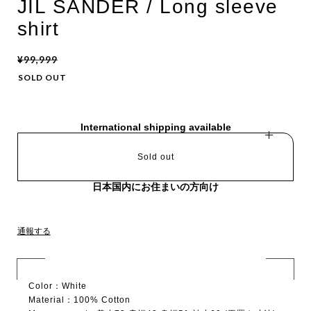
JIL SANDER / Long sleeve
shirt
¥99,999
SOLD OUT
International shipping available
Sold out
日本国内にお住まいの方向け
通報する
Color：White
Material：100% Cotton