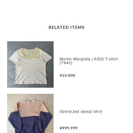
RELATED ITEMS
Martin Margiela / AIDS T-shirt
(T642)
¥10,800
Oversized sweat shirt
¥999,999