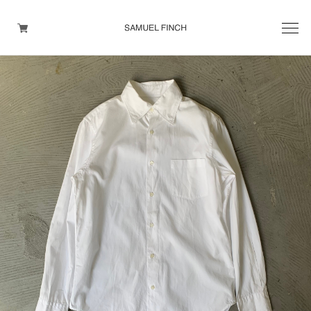
Men's
Maison Martin Margiela
Helmut Lang
Yohji Yamamoto
Other brands
TOPS
OUTER WEAR