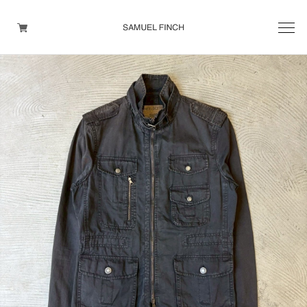
Men's
Maison Martin Margiela
Helmut Lang
Yohji Yamamoto
Other brands
TOPS
OUTER WEAR