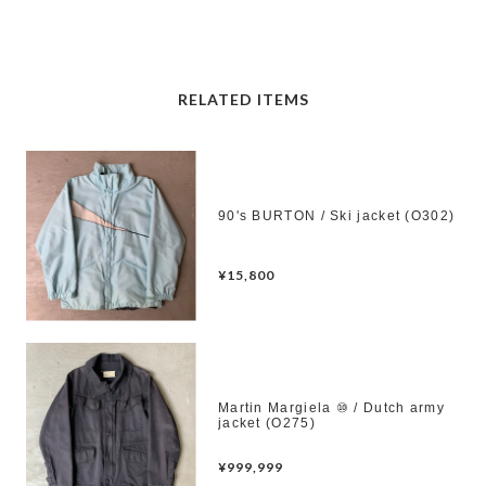
RELATED ITEMS
90's BURTON / Ski jacket (O302)
¥15,800
Martin Margiela ⑩ / Dutch army
jacket (O275)
¥999,999