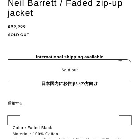
Neil Barrett / Faded zip-up
jacket
¥99,999
SOLD OUT
International shipping available
Sold out
日本国内にお住まいの方向け
通報する
Color：Faded Black
Material：100% Cotton