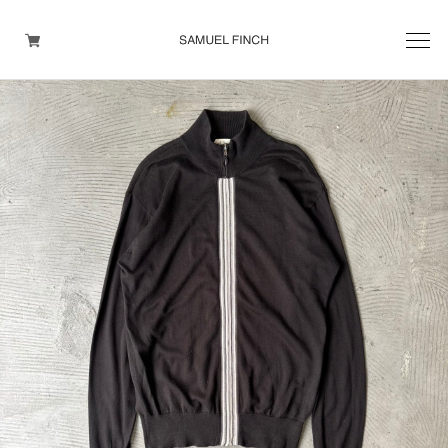
Men's
Maison Martin Margiela
Helmut Lang
Yohji Yamamoto
Other brands
TOPS
OUTER WEAR