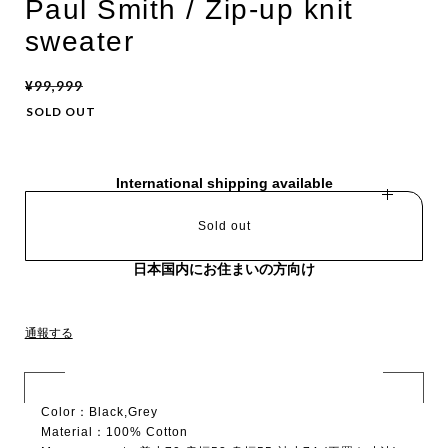
Paul Smith / Zip-up knit
sweater
¥99,999
SOLD OUT
International shipping available
Sold out
日本国内にお住まいの方向け
通報する
Color：Black,Grey
Material：100% Cotton