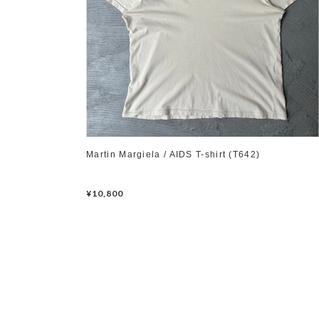
Martin Margiela / AIDS T-shirt (T642)
¥10,800