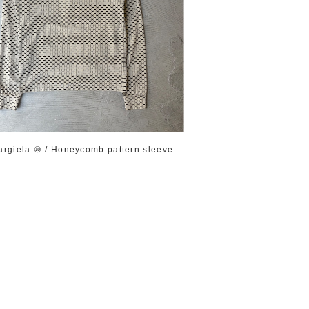
argiela ⑩ / Honeycomb pattern sleeve