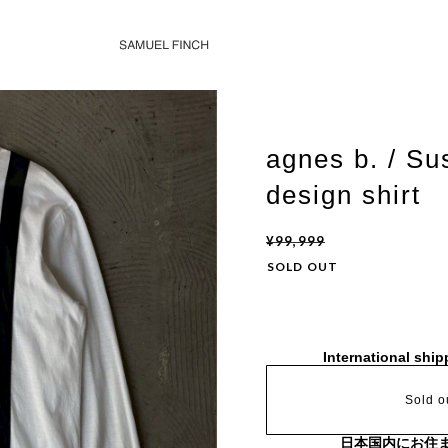
agnes b. / S
design shirt
¥99,999
SOLD OUT
International ship
Sold o
日本国内にお住