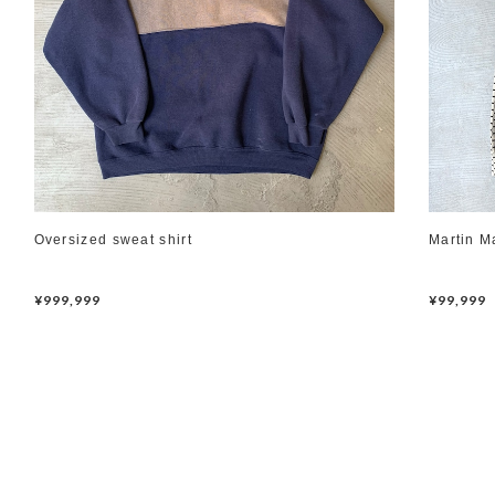
Oversized sweat shirt
Martin M
¥999,999
¥99,999