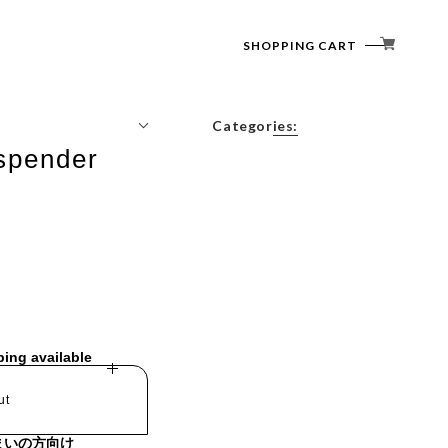
SHOPPING CART
Categories:
uspender
Tops
Outerwear
Bottoms
Accessories
ping available
ut
まいの方向け