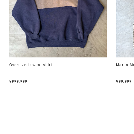
Oversized sweat shirt
Martin M
¥999,999
¥99,999