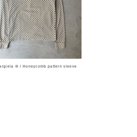
argiela ⑩ / Honeycomb pattern sleeve