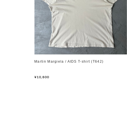
Martin Margiela / AIDS T-shirt (T642)
¥10,800