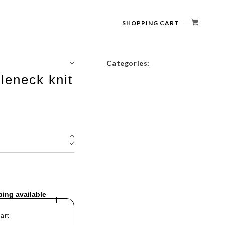
SHOPPING CART
Categories:
tleneck knit
Tops
Outerwear
Bottoms
Accessories
ping available
art